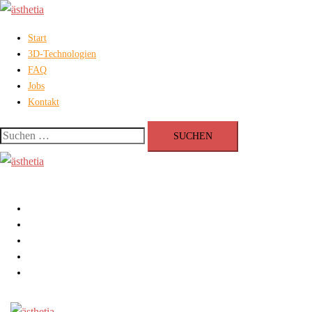
Zum
Inhalt
Start
springen
3D-Technologien
FAQ
Jobs
Kontakt
Suchen
nach:
Menü
schließen
Start
3D-Technologien
FAQ
Jobs
Kontakt